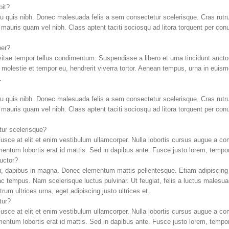
pit?
u quis nibh. Donec malesuada felis a sem consectetur scelerisque. Cras rutrum,
im mauris quam vel nibh. Class aptent taciti sociosqu ad litora torquent per c
per?
vitae tempor tellus condimentum. Suspendisse a libero et urna tincidunt aucto
, molestie et tempor eu, hendrerit viverra tortor. Aenean tempus, urna in eu
.
u quis nibh. Donec malesuada felis a sem consectetur scelerisque. Cras rutrum,
im mauris quam vel nibh. Class aptent taciti sociosqu ad litora torquent per c
ur scelerisque?
 Fusce at elit et enim vestibulum ullamcorper. Nulla lobortis cursus augue a co
imentum lobortis erat id mattis. Sed in dapibus ante. Fusce justo lorem, tempor
auctor?
u, dapibus in magna. Donec elementum mattis pellentesque. Etiam adipiscing 
ac tempus. Nam scelerisque luctus pulvinar. Ut feugiat, felis a luctus malesuad
um ultrices urna, eget adipiscing justo ultrices et.
tur?
 Fusce at elit et enim vestibulum ullamcorper. Nulla lobortis cursus augue a co
imentum lobortis erat id mattis. Sed in dapibus ante. Fusce justo lorem, tempor