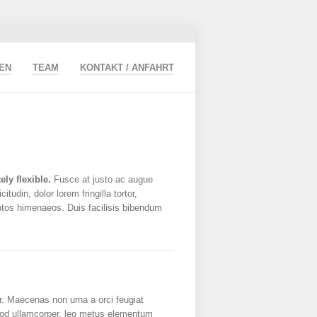
EN
TEAM
KONTAKT / ANFAHRT
ly flexible.
Fusce at justo ac augue
udin, dolor lorem fringilla tortor,
eptos himenaeos. Duis facilisis bibendum
r. Maecenas non urna a orci feugiat
ismod ullamcorper, leo metus elementum