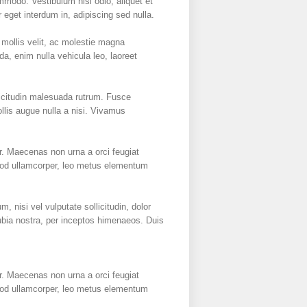
mmodo. Vestibulum nisi odio, aliquet et
 eget interdum in, adipiscing sed nulla.
mollis velit, ac molestie magna
a, enim nulla vehicula leo, laoreet
licitudin malesuada rutrum. Fusce
llis augue nulla a nisi. Vivamus
r. Maecenas non urna a orci feugiat
ismod ullamcorper, leo metus elementum
 nisi vel vulputate sollicitudin, dolor
onubia nostra, per inceptos himenaeos. Duis
r. Maecenas non urna a orci feugiat
ismod ullamcorper, leo metus elementum