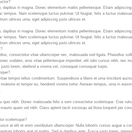
auctor?
u, dapibus in magna. Donec elementum mattis pellentesque. Etiam adipiscing 
ac tempus. Nam scelerisque luctus pulvinar. Ut feugiat, felis a luctus malesuad
um ultrices urna, eget adipiscing justo ultrices et.
u, dapibus in magna. Donec elementum mattis pellentesque. Etiam adipiscing 
ac tempus. Nam scelerisque luctus pulvinar. Ut feugiat, felis a luctus malesuad
um ultrices urna, eget adipiscing justo ultrices et.
t?
ellus, consectetur vitae ullamcorper nec, malesuada sed ligula. Phasellus sol
nec sodales, eros vitae pellentesque imperdiet, elit odio cursus nibh, nec mo
sto lorem, eleifend a viverra vel, consequat consequat turpis.
orper?
vitae tempor tellus condimentum. Suspendisse a libero et urna tincidunt aucto
, molestie et tempor eu, hendrerit viverra tortor. Aenean tempus, urna in eu
.
u quis nibh. Donec malesuada felis a sem consectetur scelerisque. Cras rutrum,
im mauris quam vel nibh. Class aptent taciti sociosqu ad litora torquent per c
ur scelerisque?
 Fusce at elit et enim vestibulum ullamcorper. Nulla lobortis cursus augue a co
imentum lobortis erat id mattis. Sed in dapibus ante. Fusce justo lorem, tempor