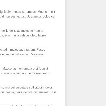
dignissim metus at tempus. Mauris in elit
ndit cursus luctus. Ut a metus dolor, vel
mollis velit, ac molestie magna
a, enim nulla vehicula leo, laoreet
licitudin malesuada rutrum. Fusce
llis augue nulla a nisi. Vivamus
r. Maecenas non urna a orci feugiat
ismod ullamcorper, leo metus elementum
 nisi vel vulputate sollicitudin, dolor
onubia nostra, per inceptos himenaeos. Duis