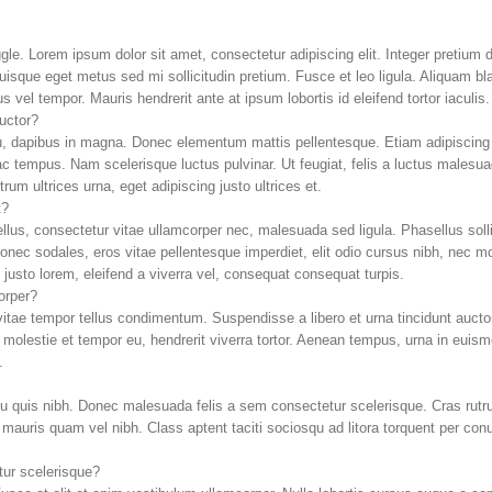
gle. Lorem ipsum dolor sit amet, consectetur adipiscing elit. Integer pretium 
uisque eget metus sed mi sollicitudin pretium. Fusce et leo ligula. Aliquam bla
s vel tempor. Mauris hendrerit ante at ipsum lobortis id eleifend tortor iaculis.
auctor?
u, dapibus in magna. Donec elementum mattis pellentesque. Etiam adipiscing 
ac tempus. Nam scelerisque luctus pulvinar. Ut feugiat, felis a luctus malesuad
um ultrices urna, eget adipiscing justo ultrices et.
t?
ellus, consectetur vitae ullamcorper nec, malesuada sed ligula. Phasellus sol
nec sodales, eros vitae pellentesque imperdiet, elit odio cursus nibh, nec mo
sto lorem, eleifend a viverra vel, consequat consequat turpis.
orper?
vitae tempor tellus condimentum. Suspendisse a libero et urna tincidunt aucto
, molestie et tempor eu, hendrerit viverra tortor. Aenean tempus, urna in eu
.
u quis nibh. Donec malesuada felis a sem consectetur scelerisque. Cras rutrum,
im mauris quam vel nibh. Class aptent taciti sociosqu ad litora torquent per c
ur scelerisque?