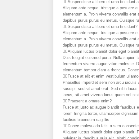
Suspendisse a libero et urna tincidunt 
Aliquam ante neque, tristique a posuere e
elementum a. Proin viverra convallis erat 
dapibus purus purus eu metus. Quisque rutr
Suspendisse a libero et urna tincidunt?
Aliquam ante neque, tristique a posuere e
elementum a. Proin viverra convallis erat 
dapibus purus purus eu metus. Quisque rutr
Aliquam luctus blandit dolor eget blandi
Duis feugiat euismod porta. Nulla sapien t
fermentum viverra augue vitae molestie. Do
elementum tempor diam a rhoncus. Donec ju
Fusce at elit et enim vestibulum ullamc
Phasellus imperdiet sem non arcu iaculis 
suscipit sed sit amet erat. Sed nibh lacus
lacus, sit amet viverra lacus quam vel nisi
Praesent a ornare enim?
Fusce at justo ac augue blandit faucibus e
lorem fringilla tortor, ullamcorper digniss
facilisis bibendum sagittis.
Donec malesuada felis a sem consectet
Aliquam luctus blandit dolor eget blandit.
pulvinar in, faucibus quis elit. Morbi cond