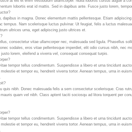
 Fusce at elit et enim vestibulum ullamcorper. Nulla lobortis cursus augue a co
imentum lobortis erat id mattis. Sed in dapibus ante. Fusce justo lorem, tempor
auctor?
u, dapibus in magna. Donec elementum mattis pellentesque. Etiam adipiscing 
ac tempus. Nam scelerisque luctus pulvinar. Ut feugiat, felis a luctus malesuad
um ultrices urna, eget adipiscing justo ultrices et.
t?
ellus, consectetur vitae ullamcorper nec, malesuada sed ligula. Phasellus sol
nec sodales, eros vitae pellentesque imperdiet, elit odio cursus nibh, nec mo
sto lorem, eleifend a viverra vel, consequat consequat turpis.
orper?
vitae tempor tellus condimentum. Suspendisse a libero et urna tincidunt aucto
, molestie et tempor eu, hendrerit viverra tortor. Aenean tempus, urna in eu
.
pit?
u quis nibh. Donec malesuada felis a sem consectetur scelerisque. Cras rutrum,
im mauris quam vel nibh. Class aptent taciti sociosqu ad litora torquent per c
orper?
vitae tempor tellus condimentum. Suspendisse a libero et urna tincidunt aucto
, molestie et tempor eu, hendrerit viverra tortor. Aenean tempus, urna in eu
.