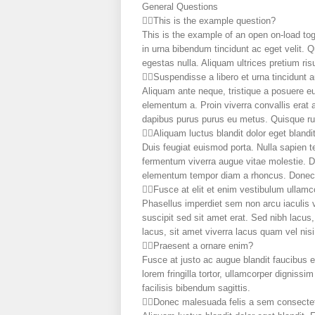
General Questions
This is the example question?
This is the example of an open on-load tog
in urna bibendum tincidunt ac eget velit. Q
egestas nulla. Aliquam ultrices pretium risu
Suspendisse a libero et urna tincidunt 
Aliquam ante neque, tristique a posuere e
elementum a. Proin viverra convallis erat 
dapibus purus purus eu metus. Quisque rutr
Aliquam luctus blandit dolor eget blandi
Duis feugiat euismod porta. Nulla sapien t
fermentum viverra augue vitae molestie. Do
elementum tempor diam a rhoncus. Donec ju
Fusce at elit et enim vestibulum ullamc
Phasellus imperdiet sem non arcu iaculis 
suscipit sed sit amet erat. Sed nibh lacus
lacus, sit amet viverra lacus quam vel nisi
Praesent a ornare enim?
Fusce at justo ac augue blandit faucibus e
lorem fringilla tortor, ullamcorper digniss
facilisis bibendum sagittis.
Donec malesuada felis a sem consectet