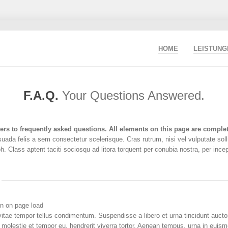
HOME
LEISTUNG
F.A.Q.
Your Questions Answered.
ers to frequently asked questions. All elements on this page are complete
da felis a sem consectetur scelerisque. Cras rutrum, nisi vel vulputate sollicit
. Class aptent taciti sociosqu ad litora torquent per conubia nostra, per inc
en on page load
vitae tempor tellus condimentum. Suspendisse a libero et urna tincidunt aucto
, molestie et tempor eu, hendrerit viverra tortor. Aenean tempus, urna in eu