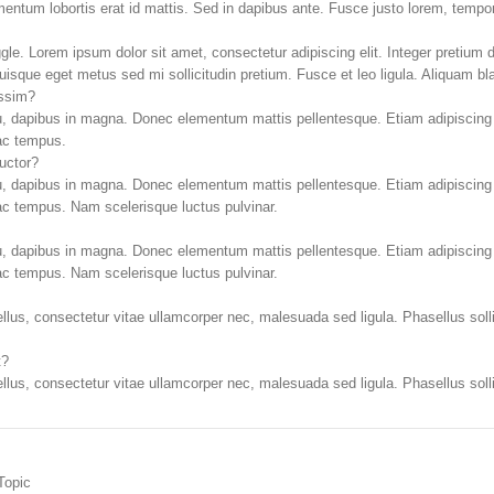
imentum lobortis erat id mattis. Sed in dapibus ante. Fusce justo lorem, tempor
gle. Lorem ipsum dolor sit amet, consectetur adipiscing elit. Integer pretium 
uisque eget metus sed mi sollicitudin pretium. Fusce et leo ligula. Aliquam bl
issim?
u, dapibus in magna. Donec elementum mattis pellentesque. Etiam adipiscing 
 ac tempus.
auctor?
u, dapibus in magna. Donec elementum mattis pellentesque. Etiam adipiscing 
 ac tempus. Nam scelerisque luctus pulvinar.
u, dapibus in magna. Donec elementum mattis pellentesque. Etiam adipiscing 
 ac tempus. Nam scelerisque luctus pulvinar.
ellus, consectetur vitae ullamcorper nec, malesuada sed ligula. Phasellus sol
t?
ellus, consectetur vitae ullamcorper nec, malesuada sed ligula. Phasellus sol
Topic