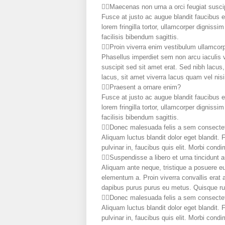
Maecenas non urna a orci feugiat susci
Fusce at justo ac augue blandit faucibus e
lorem fringilla tortor, ullamcorper digniss
facilisis bibendum sagittis.
Proin viverra enim vestibulum ullamcor
Phasellus imperdiet sem non arcu iaculis 
suscipit sed sit amet erat. Sed nibh lacus
lacus, sit amet viverra lacus quam vel nisi
Praesent a ornare enim?
Fusce at justo ac augue blandit faucibus e
lorem fringilla tortor, ullamcorper digniss
facilisis bibendum sagittis.
Donec malesuada felis a sem consectet
Aliquam luctus blandit dolor eget blandit.
pulvinar in, faucibus quis elit. Morbi cond
Suspendisse a libero et urna tincidunt 
Aliquam ante neque, tristique a posuere e
elementum a. Proin viverra convallis erat 
dapibus purus purus eu metus. Quisque rutr
Donec malesuada felis a sem consecte
Aliquam luctus blandit dolor eget blandit.
pulvinar in, faucibus quis elit. Morbi cond