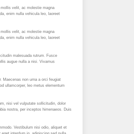
mollis velit, ac molestie magna
a, enim nulla vehicula leo, laoreet
mollis velit, ac molestie magna
a, enim nulla vehicula leo, laoreet
licitudin malesuada rutrum. Fusce
llis augue nulla a nisi. Vivamus
r. Maecenas non urna a orci feugiat
ismod ullamcorper, leo metus elementum
 nisi vel vulputate sollicitudin, dolor
onubia nostra, per inceptos himenaeos. Duis
mmodo. Vestibulum nisi odio, aliquet et
 eget interdum in, adipiscing sed nulla.