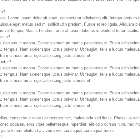
in?
gle. Lorem ipsum dolor sit amet, consectetur adipiscing elit. Integer pretium 
uisque eget metus sed mi sollicitudin pretium. Fusce et leo ligula. Aliquam bla
s vel tempor. Mauris hendrerit ante at ipsum lobortis id eleifend tortor iaculis.
issim?
u, dapibus in magna. Donec elementum mattis pellentesque. Etiam adipiscing 
ac tempus. Nam scelerisque luctus pulvinar. Ut feugiat, felis a luctus malesuad
um ultrices urna, eget adipiscing justo ultrices et.
auctor?
u, dapibus in magna. Donec elementum mattis pellentesque. Etiam adipiscing 
ac tempus. Nam scelerisque luctus pulvinar. Ut feugiat, felis a luctus malesuad
um ultrices urna, eget adipiscing justo ultrices et.
u, dapibus in magna. Donec elementum mattis pellentesque. Etiam adipiscing 
ac tempus. Nam scelerisque luctus pulvinar. Ut feugiat, felis a luctus malesuad
um ultrices urna, eget adipiscing justo ultrices et.
ellus, consectetur vitae ullamcorper nec, malesuada sed ligula. Phasellus sol
nec sodales, eros vitae pellentesque imperdiet, elit odio cursus nibh, nec mo
sto lorem, eleifend a viverra vel, consequat consequat turpis.
t?