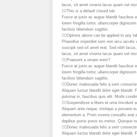
lacus, sit amet viverra lacus quam vel nisi
This is a default closed tab
Fusce at justo ac augue blandit faucibus e
lorem fringilla tortor, ullamcorper digniss
facilisis bibendum sagittis.
Options above can be applied to any ta
Phasellus imperdiet sem non arcu iaculis 
suscipit sed sit amet erat. Sed nibh lacus
lacus, sit amet viverra lacus quam vel nisi
Praesent a ornare enim?
Fusce at justo ac augue blandit faucibus e
lorem fringilla tortor, ullamcorper digniss
facilisis bibendum sagittis.
Donec malesuada felis a sem consectet
Aliquam luctus blandit dolor eget blandit.
pulvinar in, faucibus quis elit. Morbi cond
Suspendisse a libero et urna tincidunt 
Aliquam ante neque, tristique a posuere e
elementum a. Proin viverra convallis erat 
dapibus purus purus eu metus. Quisque rutr
Donec malesuada felis a sem consectet
Aliquam luctus blandit dolor eget blandit.