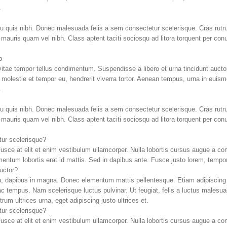
.
u quis nibh. Donec malesuada felis a sem consectetur scelerisque. Cras rutrum,
im mauris quam vel nibh. Class aptent taciti sociosqu ad litora torquent per c
b
vitae tempor tellus condimentum. Suspendisse a libero et urna tincidunt aucto
, molestie et tempor eu, hendrerit viverra tortor. Aenean tempus, urna in eu
.
u quis nibh. Donec malesuada felis a sem consectetur scelerisque. Cras rutrum,
im mauris quam vel nibh. Class aptent taciti sociosqu ad litora torquent per c
ur scelerisque?
 Fusce at elit et enim vestibulum ullamcorper. Nulla lobortis cursus augue a co
imentum lobortis erat id mattis. Sed in dapibus ante. Fusce justo lorem, tempor
auctor?
u, dapibus in magna. Donec elementum mattis pellentesque. Etiam adipiscing 
ac tempus. Nam scelerisque luctus pulvinar. Ut feugiat, felis a luctus malesuad
um ultrices urna, eget adipiscing justo ultrices et.
ur scelerisque?
 Fusce at elit et enim vestibulum ullamcorper. Nulla lobortis cursus augue a co