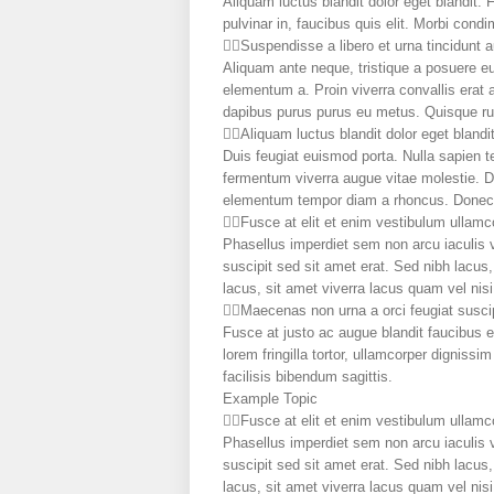
Aliquam luctus blandit dolor eget blandit.
pulvinar in, faucibus quis elit. Morbi cond
Suspendisse a libero et urna tincidunt 
Aliquam ante neque, tristique a posuere e
elementum a. Proin viverra convallis erat 
dapibus purus purus eu metus. Quisque rutr
Aliquam luctus blandit dolor eget blandi
Duis feugiat euismod porta. Nulla sapien t
fermentum viverra augue vitae molestie. Do
elementum tempor diam a rhoncus. Donec ju
Fusce at elit et enim vestibulum ullamc
Phasellus imperdiet sem non arcu iaculis 
suscipit sed sit amet erat. Sed nibh lacus
lacus, sit amet viverra lacus quam vel nisi
Maecenas non urna a orci feugiat susci
Fusce at justo ac augue blandit faucibus e
lorem fringilla tortor, ullamcorper digniss
facilisis bibendum sagittis.
Example Topic
Fusce at elit et enim vestibulum ullamc
Phasellus imperdiet sem non arcu iaculis 
suscipit sed sit amet erat. Sed nibh lacus
lacus, sit amet viverra lacus quam vel nisi