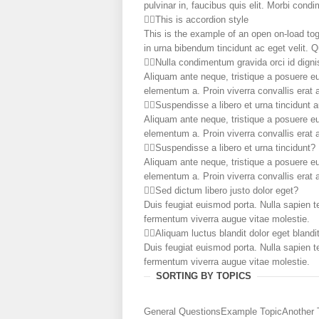
pulvinar in, faucibus quis elit. Morbi cond
This is accordion style
This is the example of an open on-load tog
in urna bibendum tincidunt ac eget velit. Q
Nulla condimentum gravida orci id dign
Aliquam ante neque, tristique a posuere e
elementum a. Proin viverra convallis erat
Suspendisse a libero et urna tincidunt 
Aliquam ante neque, tristique a posuere e
elementum a. Proin viverra convallis erat
Suspendisse a libero et urna tincidunt?
Aliquam ante neque, tristique a posuere e
elementum a. Proin viverra convallis erat
Sed dictum libero justo dolor eget?
Duis feugiat euismod porta. Nulla sapien t
fermentum viverra augue vitae molestie.
Aliquam luctus blandit dolor eget blandi
Duis feugiat euismod porta. Nulla sapien t
fermentum viverra augue vitae molestie.
SORTING BY TOPICS
General Questions
Example Topic
Another 