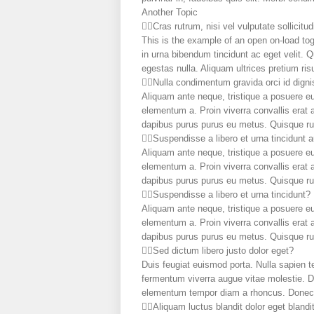
Another Topic
Cras rutrum, nisi vel vulputate sollicitud
This is the example of an open on-load tog
in urna bibendum tincidunt ac eget velit. Q
egestas nulla. Aliquam ultrices pretium risu
Nulla condimentum gravida orci id dign
Aliquam ante neque, tristique a posuere e
elementum a. Proin viverra convallis erat 
dapibus purus purus eu metus. Quisque rutr
Suspendisse a libero et urna tincidunt 
Aliquam ante neque, tristique a posuere e
elementum a. Proin viverra convallis erat 
dapibus purus purus eu metus. Quisque rutr
Suspendisse a libero et urna tincidunt?
Aliquam ante neque, tristique a posuere e
elementum a. Proin viverra convallis erat 
dapibus purus purus eu metus. Quisque rutr
Sed dictum libero justo dolor eget?
Duis feugiat euismod porta. Nulla sapien t
fermentum viverra augue vitae molestie. Do
elementum tempor diam a rhoncus. Donec ju
Aliquam luctus blandit dolor eget blandi